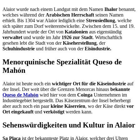
Alaior wurde nach einem Landgut mit dem Namen
Ihalor
benannt,
welches während der
Arabischen Herrschaft
seinen Namen
erhielt. Bis 1304 war Alaior lediglich eine
Streusiedlung
, welche
sich später zum Dorf weiterentwickelte. Zwischen dem 15. und 19.
Jahrhundert wurde der Ort von
Katalonien
aus eigenständig
verwaltet
und wurde im Jahr
1926
zur Stadt
. Wirtschaftlich
gesehen lebt die Stadt von der
Käseherstellung
, der
Schuhindustrie
und früher auch von der
Eisindustrie.
Menorquinische Spezialität Queso de
Mahón
Alaior ist heute noch ein
wichtiger Ort für die Käseindustrie
auf
der Insel. Der weit über die Grenzen Menorcas hinaus
bekannte
Queso de Mahón
wird hier von dem
Coinga
Unternehmen im
Industriegebiet hergestellt. Das Käsezentrum der Insel beherbergt
aber auch noch ein paar
kleine Käsereien
, wo der Käse direkt
vor
Ort eingekauft
und
verköstigt
werden kann.
Sehenswürdigkeiten und Kultur in Alaior
Sa Plaça
ist der bekannteste Platz in Alaior, welcher drei Uhren