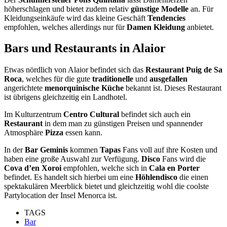
höherschlagen und bietet zudem relativ
günstige Modelle
an. Für
Kleidungseinkäufe wird das kleine Geschäft
Tendencies
empfohlen, welches allerdings nur für
Damen Kleidung
anbietet.
Bars und Restaurants in Alaior
Etwas nördlich von Alaior befindet sich das
Restaurant Puig de Sa
Roca
, welches für die gute
traditionelle
und
ausgefallen
angerichtete
menorquinische Küche
bekannt ist. Dieses Restaurant
ist übrigens gleichzeitig ein Landhotel.
Im Kulturzentrum
Centro Cultural
befindet sich auch ein
Restaurant
in dem man zu günstigen Preisen und spannender
Atmosphäre
Pizza
essen kann.
In der
Bar Geminis
kommen
Tapas
Fans voll auf ihre Kosten und
haben eine große Auswahl zur Verfügung.
Disco
Fans wird die
Cova d’en Xoroi
empfohlen, welche sich in
Cala en Porter
befindet. Es handelt sich hierbei um eine
Höhlendisco
die einen
spektakulären Meerblick bietet und gleichzeitig wohl die coolste
Partylocation der Insel Menorca ist.
TAGS
Bar