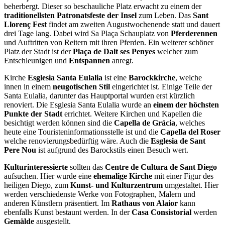
beherbergt. Dieser so beschauliche Platz erwacht zu einem der
traditionellsten Patronatsfeste der Insel
zum Leben. Das
Sant
Llorenç Fest
findet am zweiten Augustwochenende statt und dauert
drei Tage lang. Dabei wird Sa Plaça Schauplatz von
Pferderennen
und Auftritten von Reitern mit ihren Pferden. Ein weiterer schöner
Platz der Stadt ist der
Plaça de Dalt ses Penyes
welcher zum
Entschleunigen und
Entspannen
anregt.
Kirche
Esglesia Santa Eulalia
ist eine
Barockkirche
, welche
innen in einem
neugotischen Stil
eingerichtet ist. Einige Teile der
Santa Eulalia, darunter das Hauptportal wurden erst kürzlich
renoviert. Die Esglesia Santa Eulalia wurde an
einem der höchsten
Punkte der Stadt
errichtet. Weitere Kirchen und Kapellen die
besichtigt werden können sind die
Capella de Grácia
, welches
heute eine Touristeninformationsstelle ist und die
Capella del Roser
welche renovierungsbedürftig wäre. Auch die
Esglesia de Sant
Pere Nou
ist aufgrund des Barockstils einen Besuch wert.
Kulturinteressierte
sollten das
Centre de Cultura de Sant Diego
aufsuchen. Hier wurde eine
ehemalige Kirche
mit einer Figur des
heiligen Diego, zum
Kunst- und Kulturzentrum
umgestaltet. Hier
werden verschiedenste Werke von Fotographen, Malern und
anderen Künstlern präsentiert. Im
Rathaus von Alaior
kann
ebenfalls Kunst bestaunt werden. In der
Casa Consistorial
werden
Gemälde
ausgestellt.