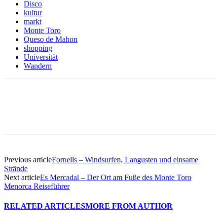
Disco
kultur
markt
Monte Toro
Queso de Mahon
shopping
Universität
Wandern
Previous article
Fornells – Windsurfen, Langusten und einsame
Strände
Next article
Es Mercadal – Der Ort am Fuße des Monte Toro
Menorca Reiseführer
RELATED ARTICLES
MORE FROM AUTHOR