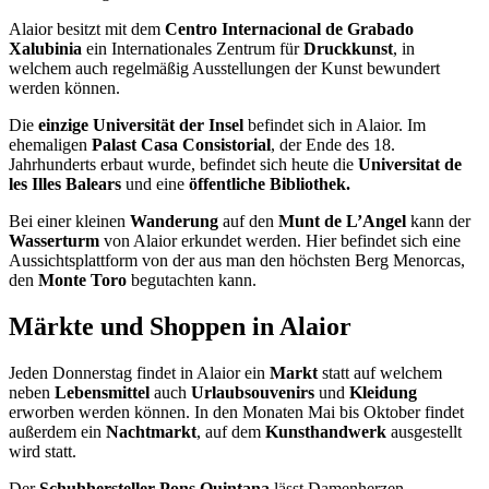
Alaior besitzt mit dem
Centro Internacional de Grabado
Xalubinia
ein Internationales Zentrum für
Druckkunst
, in
welchem auch regelmäßig Ausstellungen der Kunst bewundert
werden können.
Die
einzige Universität der Insel
befindet sich in Alaior. Im
ehemaligen
Palast Casa Consistorial
, der Ende des 18.
Jahrhunderts erbaut wurde, befindet sich heute die
Universitat de
les Illes Balears
und eine
öffentliche Bibliothek.
Bei einer kleinen
Wanderung
auf den
Munt de L’Angel
kann der
Wasserturm
von Alaior erkundet werden. Hier befindet sich eine
Aussichtsplattform von der aus man den höchsten Berg Menorcas,
den
Monte Toro
begutachten kann.
Märkte und Shoppen in Alaior
Jeden Donnerstag findet in Alaior ein
Markt
statt auf welchem
neben
Lebensmittel
auch
Urlaubsouvenirs
und
Kleidung
erworben werden können. In den Monaten Mai bis Oktober findet
außerdem ein
Nachtmarkt
, auf dem
Kunsthandwerk
ausgestellt
wird statt.
Der
Schuhhersteller Pons Quintana
lässt Damenherzen